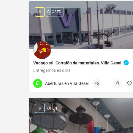
CLOSED
Vadago srl. Corralón de materiales. Villa Gesell
Entregamos en obra
02255 46-2421
Blvd. Gesell 499
Aberturas en Villa Gesell
+5
OPEN