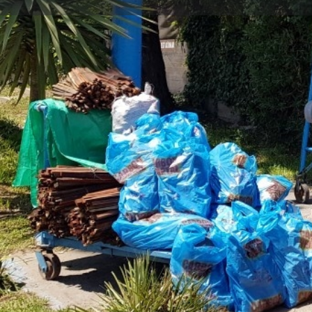
Obtener las direcciones
Descripción
Alimentos Balanceados.
Postes. – Alambre tejido.
Leña. – Herramientas. – Art. de Jardinería.
Artículos Rurales.
Ubicación