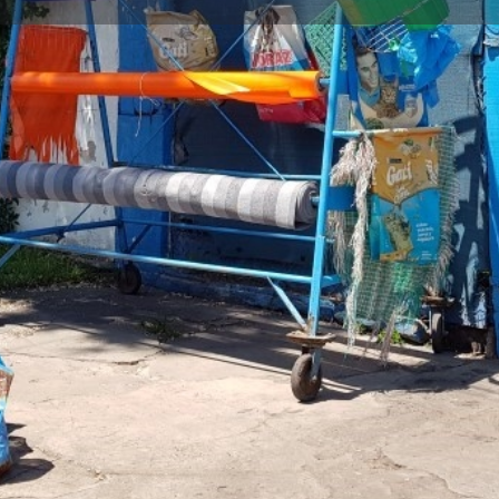
Perfil
Reseñas
Eventos
0
0
Llame ahora
Sitio Web
Marcador
Compa
Closed
Galería