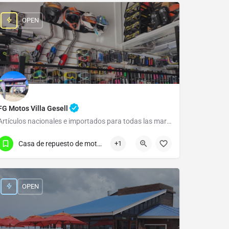
OPEN
FG Motos Villa Gesell
Artículos nacionales e importados para todas las marcas y cilindradas.
(02255) 46-6069
Boulevard Gesell
Casa de repuesto de motos en Villa Gesell
+1
OPEN