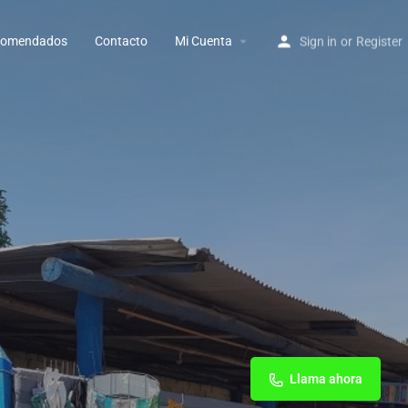
ecomendados
Contacto
Mi Cuenta
Sign in
or
Register
Llama ahora