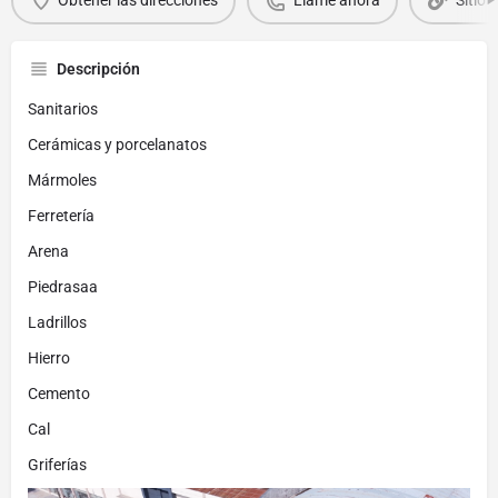
Obtener las direcciones
Llame ahora
Sitio 
Descripción
Sanitarios
Cerámicas y porcelanatos
Mármoles
Ferretería
Arena
Piedrasaa
Ladrillos
Hierro
Cemento
Cal
Griferías