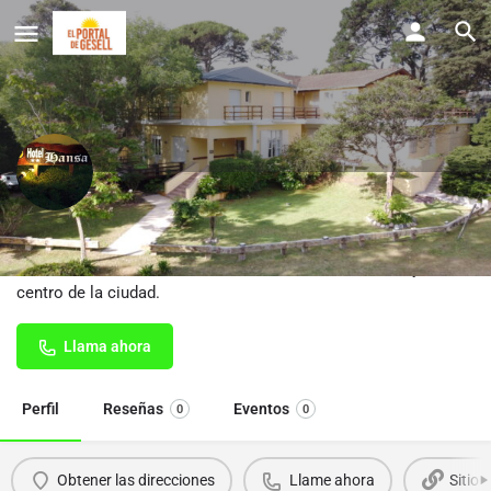
Hotel Hansa
Hotel Hansa se encuentra a tan sólo 300 mts del mar y del
centro de la ciudad.
Llama ahora
Perfil
Reseñas
Eventos
0
0
Obtener las direcciones
Llame ahora
Sitio 