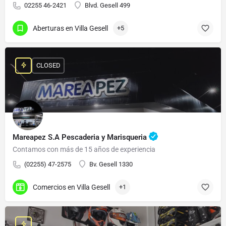
02255 46-2421
Blvd. Gesell 499
Aberturas en Villa Gesell
+5
CLOSED
Mareapez S.A Pescaderia y Marisqueria
Contamos con más de 15 años de experiencia
(02255) 47-2575
Bv. Gesell 1330
Comercios en Villa Gesell
+1