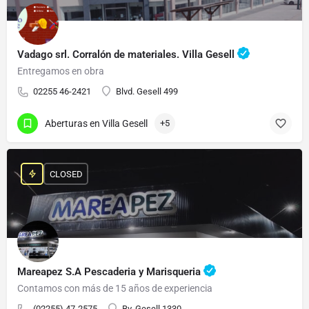
Vadago srl. Corralón de materiales. Villa Gesell
Entregamos en obra
02255 46-2421
Blvd. Gesell 499
Aberturas en Villa Gesell
+5
CLOSED
Mareapez S.A Pescaderia y Marisqueria
Contamos con más de 15 años de experiencia
(02255) 47-2575
Bv. Gesell 1330