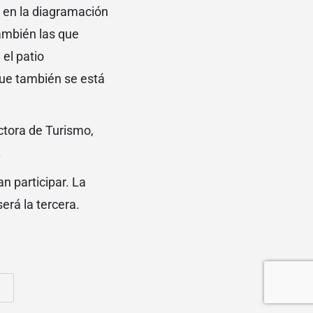
r en la diagramación
también las que
el patio
que también se está
ectora de Turismo,
.
n participar. La
rá la tercera.