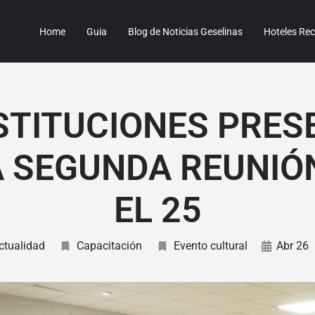
Home
Guia
Blog de Noticias Geselinas
Hoteles R
NSTITUCIONES PRES
A SEGUNDA REUNIÓ
EL 25
ctualidad
Capacitación
Evento cultural
Abr 26