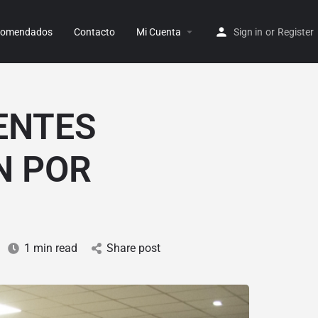
ecomendados
Contacto
Mi Cuenta
Sign in
or
Register
ENTES
N POR
1 min read
Share post