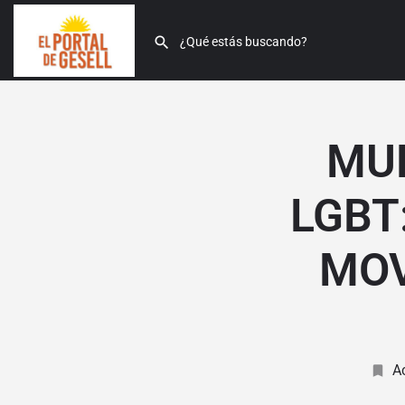
MU
LGBT
MOV
A