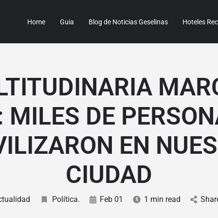
Home
Guia
Blog de Noticias Geselinas
Hoteles R
LTITUDINARIA MAR
: MILES DE PERSON
ILIZARON EN NUE
CIUDAD
ctualidad
Política.
Feb 01
1 min read
Shar