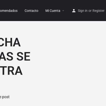
ecomendados
Contacto
Mi Cuenta
Sign in
or
Register
CHA
AS SE
STRA
e post