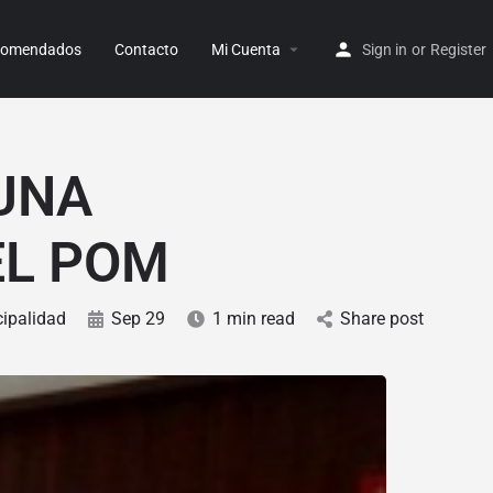
ecomendados
Contacto
Mi Cuenta
Sign in
or
Register
UNA
EL POM
ipalidad
Sep 29
1 min read
Share post