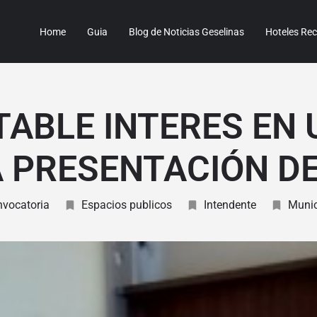
Home
Guia
Blog de Noticias Geselinas
Hoteles R
TABLE INTERES EN 
 PRESENTACIÓN D
vocatoria
Espacios publicos
Intendente
Munic