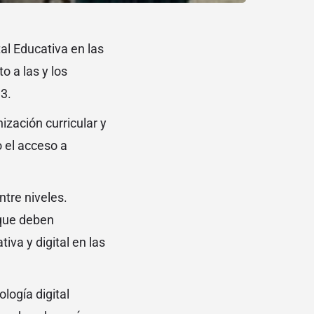
tal Educativa en las
o a las y los
 3.
ización curricular y
o el acceso a
ntre niveles.
 que deben
iva y digital en las
logía digital