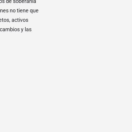
cos de soberanía
ones no tiene que
etos, activos
 cambios y las