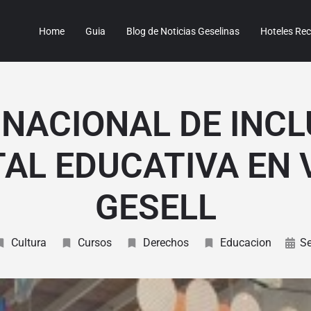
Home
Guia
Blog de Noticias Geselinas
Hoteles R
 NACIONAL DE INCL
TAL EDUCATIVA EN 
GESELL
Cultura
Cursos
Derechos
Educacion
S