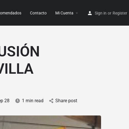
ecomendados
Contacto
Mi Cuenta
Sign in
or
Register
USIÓN
VILLA
ep 28
1 min read
Share post