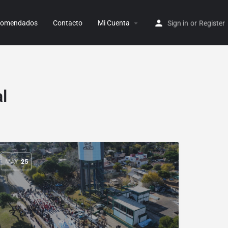
ecomendados
Contacto
Mi Cuenta
Sign in
or
Register
l
MAY
25