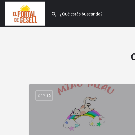
SEP
12