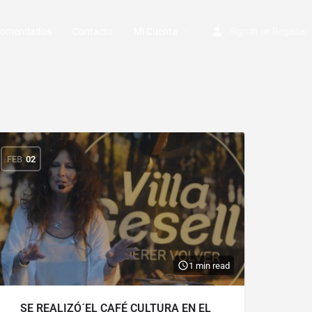
ecomendados
Contacto
Mi Cuenta
Sign in
or
Register
FEB
02
1 min read
SE REALIZÓ´EL CAFÉ CULTURA EN EL