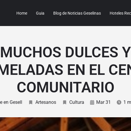
Home
Guia
Blog de Noticias Geselinas
Hoteles R
MUCHOS DULCES Y
MELADAS EN EL CE
COMUNITARIO
te en Gesell
Artesanos
Cultura
Mar 31
1 m