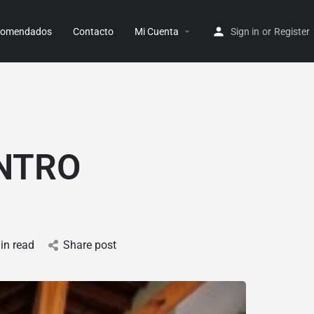
ecomendados
Contacto
Mi Cuenta
Sign in
or
Register
NTRO
in read
Share post