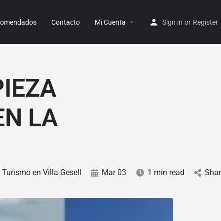
ecomendados
Contacto
Mi Cuenta
Sign in
or
Register
PIEZA
EN LA
Turismo en Villa Gesell
Mar 03
1 min read
Shar