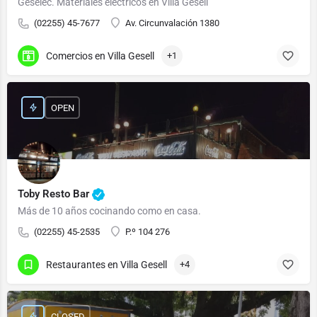
Geselec. Materiales eléctricos en Villa Gesell
(02255) 45-7677
Av. Circunvalación 1380
Comercios en Villa Gesell
+1
OPEN
Toby Resto Bar
Más de 10 años cocinando como en casa.
(02255) 45-2535
P.º 104 276
Restaurantes en Villa Gesell
+4
CLOSED