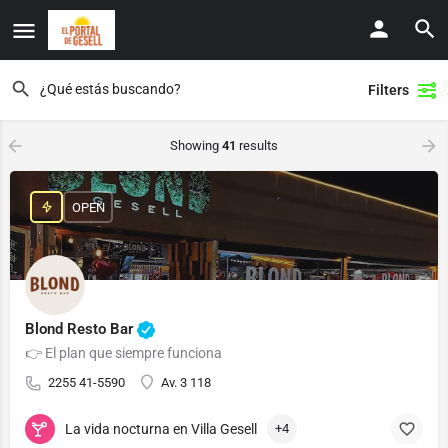
Filters
Showing
41
results
OPEN
Blond Resto Bar
👉 El plan que siempre funciona
2255 41-5590
Av. 3 118
La vida nocturna en Villa Gesell
+4