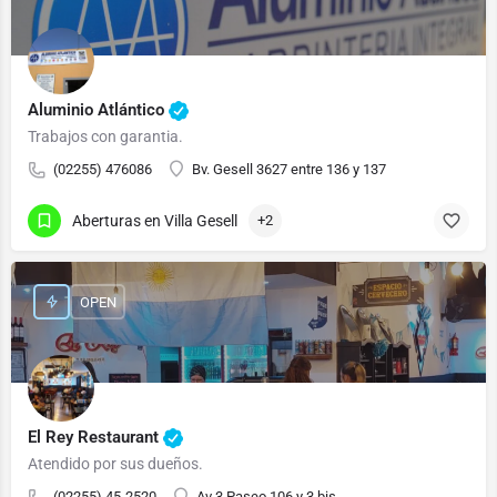
Aluminio Atlántico
Trabajos con garantia.
(02255) 476086
Bv. Gesell 3627 entre 136 y 137
Aberturas en Villa Gesell
+2
OPEN
El Rey Restaurant
Atendido por sus dueños.
(02255) 45-2520
Av 3 Paseo 106 y 3 bis