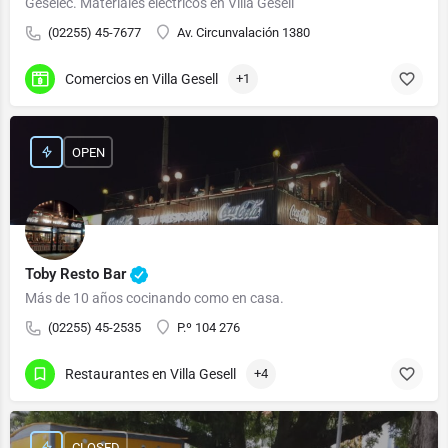
Geselec. Materiales eléctricos en Villa Gesell
(02255) 45-7677
Av. Circunvalación 1380
Comercios en Villa Gesell
+1
OPEN
Toby Resto Bar
Más de 10 años cocinando como en casa.
(02255) 45-2535
P.º 104 276
Restaurantes en Villa Gesell
+4
CLOSED