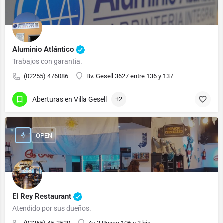
Aluminio Atlántico
Trabajos con garantia.
(02255) 476086
Bv. Gesell 3627 entre 136 y 137
Aberturas en Villa Gesell
+2
OPEN
El Rey Restaurant
Atendido por sus dueños.
(02255) 45-2520
Av 3 Paseo 106 y 3 bis