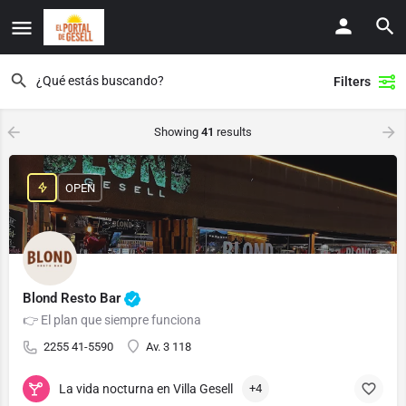
Filters
Showing
41
results
OPEN
Blond Resto Bar
👉 El plan que siempre funciona
2255 41-5590
Av. 3 118
La vida nocturna en Villa Gesell
+4