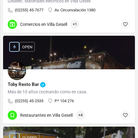
Geselec. Materiales eléctricos en Villa Gesell
(02255) 45-7677
Av. Circunvalación 1380
Comercios en Villa Gesell
+1
OPEN
Toby Resto Bar
Más de 10 años cocinando como en casa.
(02255) 45-2535
P.º 104 276
Restaurantes en Villa Gesell
+4
CLOSED