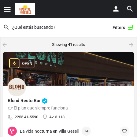
Filters
Showing
41
results
OPEN
Blond Resto Bar
👉 El plan que siempre funciona
2255 41-5590
Av. 3 118
La vida nocturna en Villa Gesell
+4