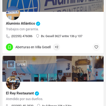
Aluminio Atlántico
Trabajos con garantia.
(02255) 476086
Bv. Gesell 3627 entre 136 y 137
Aberturas en Villa Gesell
+2
OPEN
El Rey Restaurant
Atendido por sus dueños.
(02255) 45-2520
Av 3 Paseo 106 y 3 bis